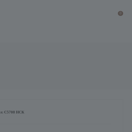
0
л:
С5708 НСК