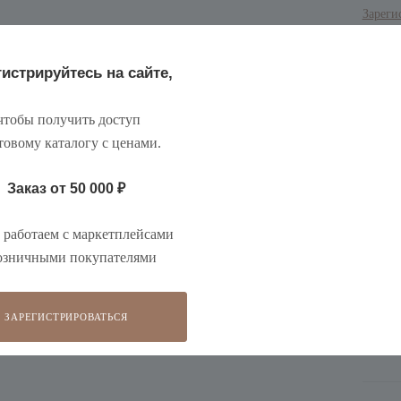
Зареги
истрируйтесь на сайте,
тобы получить доступ
товому каталогу с ценами
.
Заказ от 50 000
₽
На вкл
количе
работаем с маркетплейсами
На вкл
срок о
озничными покупателями
ЗАРЕГИСТРИРОВАТЬСЯ