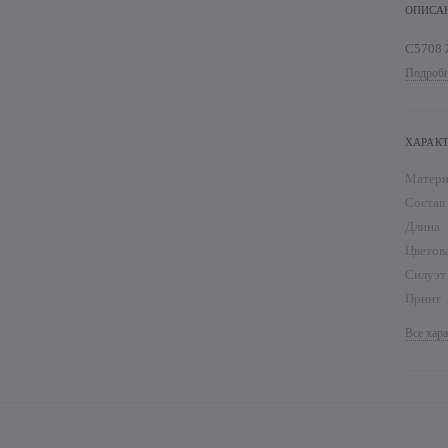
ОПИСА
С5708 
Подробн
ХАРАК
Матер
Состав
Длина
Цветов
Силуэ
Принт
Все хар