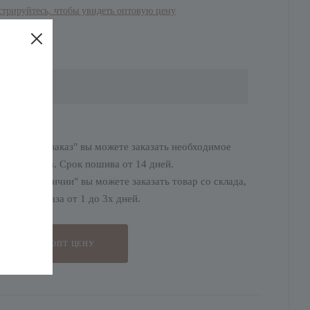
стрируйтесь, чтобы увидеть оптовую цену
адке "Предзаказ" вы можете заказать необходимое
ство товара. Срок пошива от 14 дней.
адке "В наличии" вы можете заказать товар со склада,
тгрузки заказа от 1 до 3х дней.
ПОЛУЧИТЬ ОПТ ЦЕНУ