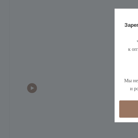
Зарег
ч
к оп
Мы не
и р