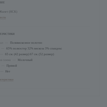
НИЕ
Жилет (НСК)
ости
ТЕРИСТИКИ
иал
—
Поливискозное полотно
—
65% полиэстер 32% вискоза 3% спандекс
—
65 см. (42 размер) 67 см. (52 размер)
ая гамма
—
Молочный
т
—
Прямой
—
Нет
актеристики