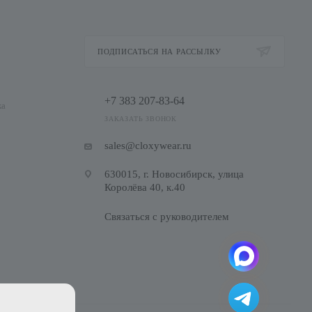
ПОДПИСАТЬСЯ НА РАССЫЛКУ
+7 383 207-83-64
ка
ЗАКАЗАТЬ ЗВОНОК
sales@cloxywear.ru
630015, г. Новосибирск, улица
Королёва 40, к.40
Связаться с руководителем