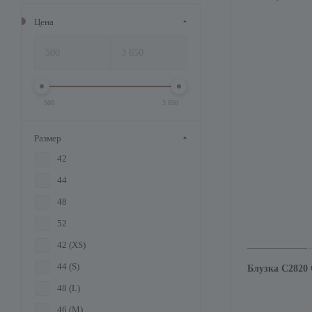
Цена
500
3 650
Размер
42
44
48
52
42 (XS)
44 (S)
Блузка С2820
48 (L)
46 (M)