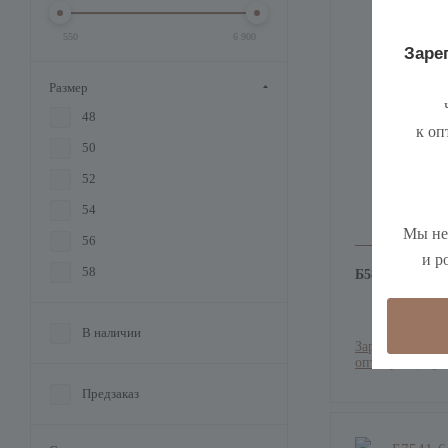
550
6 900
Зарег
Размер
ч
48
к оп
50
52
54
Мы не
56
и р
58
Б5822 Жакет 
В наличии
Зарегистрируйт
оптовую цену
Предзаказ