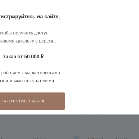
истрируйтесь на сайте,
тобы получить доступ
товому каталогу с ценами
.
Заказ от 50 000
₽
работаем с маркетплейсами
озничными покупателями
(ОПТ)
Б4698 Юбка (ОПТ)
ЗАРЕГИСТРИРОВАТЬСЯ
есь, чтобы увидеть
Зарегистрируйтесь, чтобы увидеть
оптовую цену