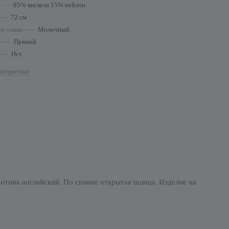
—
85% вискоза 15% нейлон
—
72 см
ая гамма
—
Молочный
т
—
Прямой
—
Нет
актеристики
ротник английский. По спинке открытая шлица. Изделие на