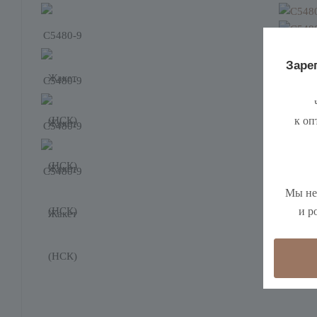
Зарег
ч
к оп
Мы не
и р