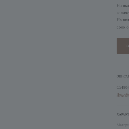
На вкл
количе
На вкл
срок о
ПО
ОПИСА
С5480-
Подробн
ХАРАК
Матер