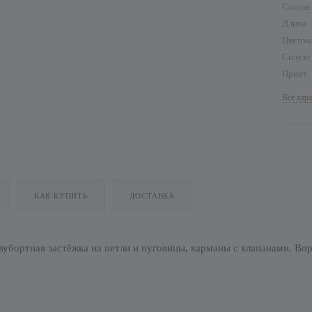
Состав
Длина
Цветов
Силуэ
Принт
Все хар
КАК КУПИТЬ
ДОСТАВКА
вубортная застёжка на петли и пуговицы, карманы с клапанами. Во