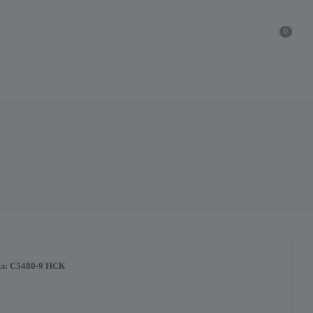
0
л:
С5480-9 НСК