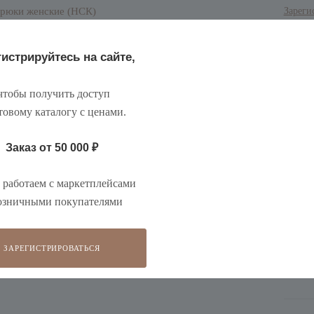
Зареги
истрируйтесь на сайте,
тобы получить доступ
товому каталогу с ценами
.
Заказ от 50 000
₽
На вкл
количе
работаем с маркетплейсами
На вкл
срок о
озничными покупателями
ЗАРЕГИСТРИРОВАТЬСЯ