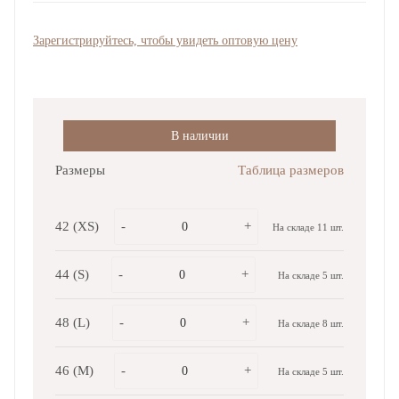
Зарегистрируйтесь, чтобы увидеть оптовую цену
В наличии
Размеры
Таблица размеров
42 (XS)
-
+
На складе 11 шт.
44 (S)
-
+
На складе 5 шт.
48 (L)
-
+
На складе 8 шт.
46 (M)
-
+
На складе 5 шт.