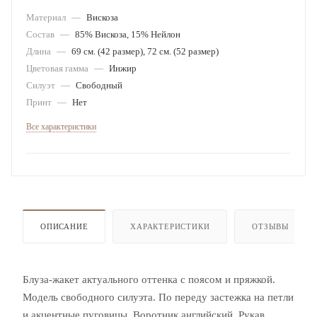
Материал
—
Вискоза
Состав
—
85% Вискоза, 15% Нейлон
Длина
—
69 см. (42 размер), 72 см. (52 размер)
Цветовая гамма
—
Инжир
Силуэт
—
Свободный
Принт
—
Нет
Все характеристики
ОПИСАНИЕ
ХАРАКТЕРИСТИКИ
ОТЗЫВЫ
Блуза-жакет актуального оттенка с поясом и пряжкой.
Модель свободного силуэта. По переду застежка на петли
и акцентные пуговицы. Воротник английский. Рукав