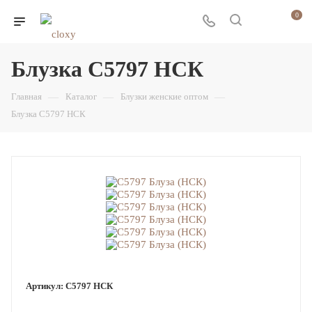
0
Блузка С5797 НСК
Главная
—
Каталог
—
Блузки женские оптом
—
Блузка С5797 НСК
Артикул:
С5797 НСК