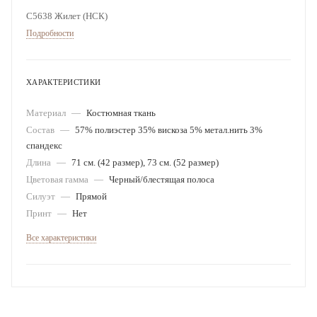
С5638 Жилет (НСК)
Подробности
ХАРАКТЕРИСТИКИ
Материал
—
Костюмная ткань
Состав
—
57% полиэстер 35% вискоза 5% метал.нить 3%
спандекс
Длина
—
71 см. (42 размер), 73 см. (52 размер)
Цветовая гамма
—
Черный/блестящая полоса
Силуэт
—
Прямой
Принт
—
Нет
Все характеристики