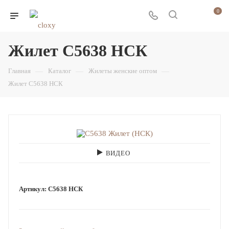
0
Жилет С5638 НСК
Главная
—
Каталог
—
Жилеты женские оптом
—
Жилет С5638 НСК
ВИДЕО
Артикул:
С5638 НСК