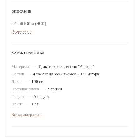
ОПИСАНИЕ
С4656 Юбка (НСК)
Подробности
ХАРАКТЕРИСТИКИ
Материал
—
Трикотажное полотно "Ангора"
Состав
—
45% Акрил 35% Вискоза 20% Ангора
Длина
—
100 см
Цветовая гамма
—
Черный
Силуэт
—
А-силуэт
Принт
—
Нет
Все характеристики