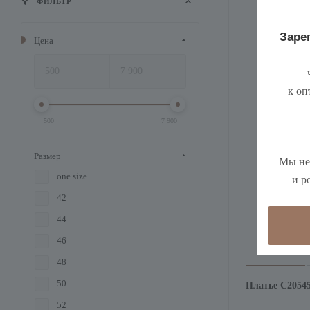
ФИЛЬТР
Зарег
Цена
ч
к оп
500
7 900
Размер
Мы не
one size
и р
42
44
46
48
50
Платье С2054
52