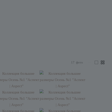
17
фото
—